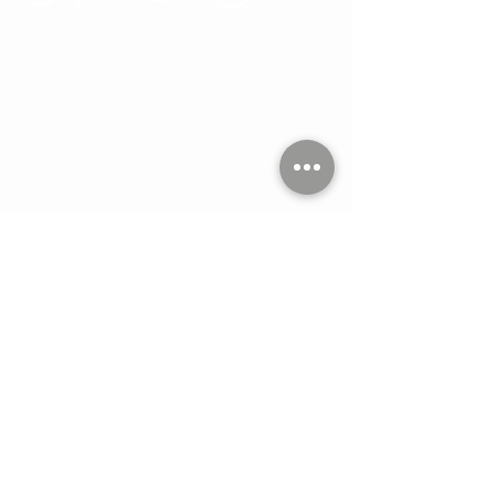
Estamos conectados:
Tel. 11 4551-9734
WA 11 2264-1993
WA 11 4407-7634
hola@imdi.com.ar
Céspedes 3635
Buenos Aires
Argentina
Consultas: