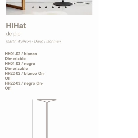
HiHat
de pie
Martín Wolfson - Darío Fischman
HH01-02 / blanco
Dimerizble
HH01-03 / negro
Dimerizable
HH22-02 / blanco On-
Off
HH22-03 / negro On-
Off