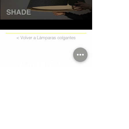
< Volver a Lámparas colgantes
Estamos conectados:
Tel. 11 4551-9734
WA 11 2264-1993
WA 11 4407-7634
hola@imdi.com.ar