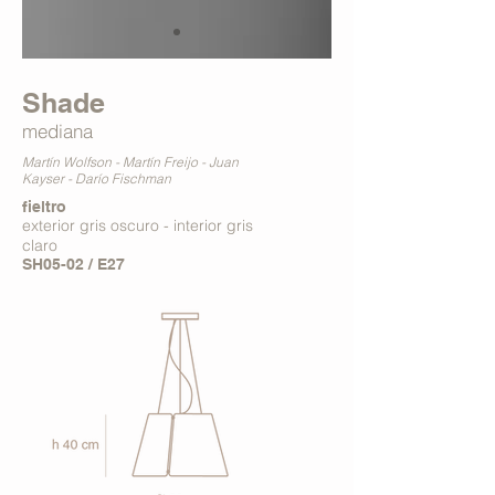
Shade
mediana
Martín Wolfson - Martín Freijo - Juan
Kayser - Darío Fischman
f
ieltro
exterior gris oscuro - interior gris
claro
SH05-02 / E27