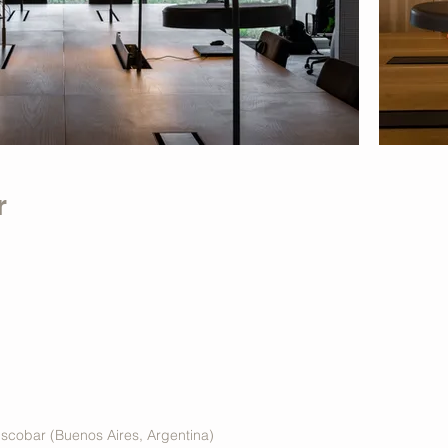
r
scobar (Buenos Aires, Argentina)