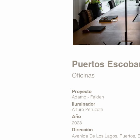
Puertos Escoba
Oficinas
Proyecto
Adamo - Faiden
Iluminador
Arturo Peruzotti
Año
2023
Dirección
Avenida De Los Lagos, Puertos, E