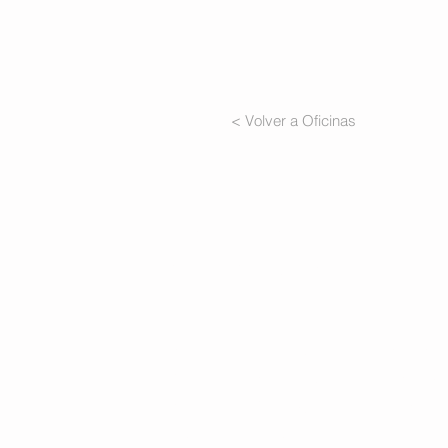
< Volver a Oficinas
Estamos
conectados:
Tel. 11 4551-9734
Césped
WA 11 2264-1993
Buenos 
Argenti
WA 11 4407-7634
hola@imdi.com.ar