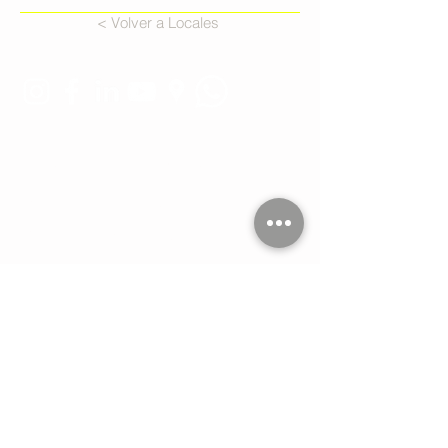
< Volver a Locales
Estamos conectados:
Tel. 11 4551-9734
WA 11 2264-1993
WA 11 4407-7634
hola@imdi.com.ar
Céspedes 3635
Buenos Aires
Argentina