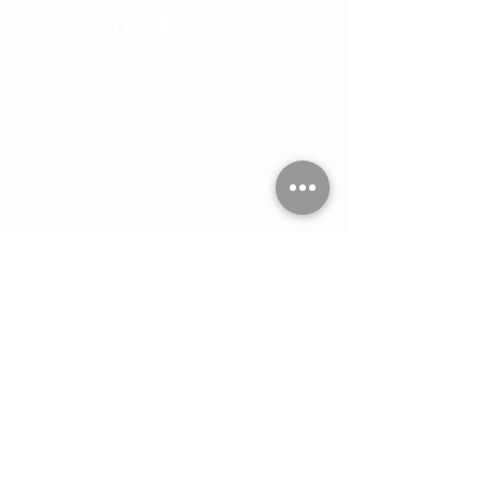
Estamos conectados:
Tel. 11 4551-9734
WA 11 2264-1993
WA 11 4407-7634
hola@imdi.com.ar
Céspedes 3635
Buenos Aires
Argentina
Consultas: